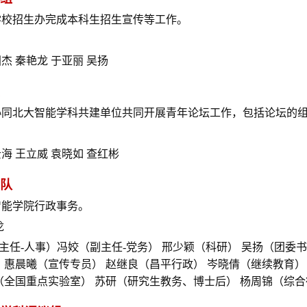
学校招生办完成本科生招生宣传等工作。
杰 秦艳龙 于亚丽 吴扬
协同北大智能学科共建单位共同开展青年论坛工作，包括论坛的
海 王立威 袁晓如 查红彬
队
智能学院行政事务。
龙
主任-人事）
冯姣（副主任-党务）
邢少颖（科研）
吴扬（团委书
 惠晨曦（宣传专员） 赵继良（昌平行政）
岑晓倩（继续教育）
（全国重点实验室） 苏研（研究生教务、博士后） 杨周锦（综