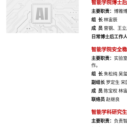
智能学院博士后
主要职责：
博雅
组 长
林宙辰
成 员
曾钢、王立
日常博士后工作
智能学院安全稳
主要职责：
实验
作。
组 长
朱松纯 吴
副组长
罗定生 宋
成 员
陈宝权 林宙
联络员
赵继良
智能学科研究生
主要职责：
负责