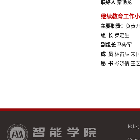
联络人
秦艳龙
继续教育工作小
主要职责：
负责
组 长
罗定生
副组长
马修军
成
员
林宙辰 宋
秘 书
岑晓倩 王
地址：
Copy