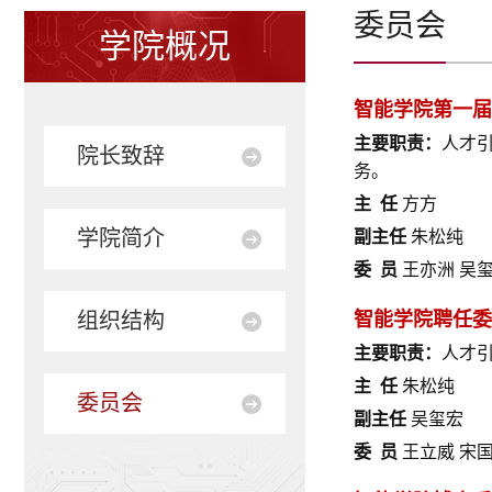
委员会
学院概况
智能学院第一届
主要职责：
人才
院长致辞
务。
主 任
方方
学院简介
副主任
朱松纯
委 员
王亦洲 吴玺
组织结构
智能学院聘任委
主要职责：
人才
主 任
朱松纯
委员会
副主任
吴玺宏
委 员
王立威 宋国