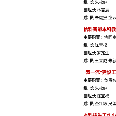
组 长
朱松纯
副组长
林宙辰
成 员
朱毅鑫 童云
信科智能本科教
主要职责：
协同
组 长
陈宝权
副组长
罗定生
成 员
王立威 朱毅
“
双一流
”建设
工
主要职责：
负责智
组 长
朱松纯
副组长
陈宝权
成 员
查红彬 吴玺
本科招生工作小