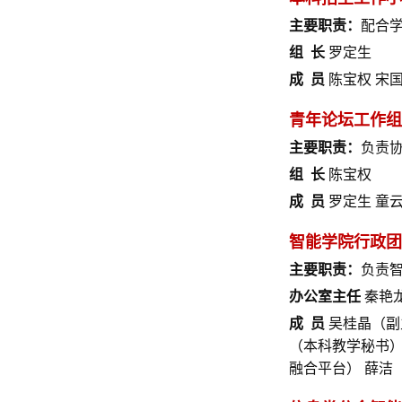
主要职责：
配合
组 长
罗定生
成 员
陈宝权 宋国
青年论坛工作组
主要职责：
负责
组 长
陈宝权
成 员
罗定生 童云
智能学院行政团
主要职责：
负责
办公室主任
秦艳
成 员
吴桂晶（副
（本科教学秘书）
融合平台） 薛洁