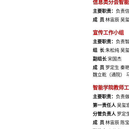
信息类分会智能
主要职责：
负责
成 员
林宙辰 吴玺
宣传工作小组
主要职责：
负责
组 长
朱松纯 吴
副组长
宋国杰
成 员
罗定生 秦艳
魏立乾（通院） 
智能学院教师工
主要职责：
负责
第一责任人
吴玺
分管负责人
罗定
成 员
林宙辰 陈宝