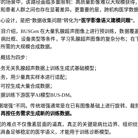
声的场景中，该路径面临多重限制：高质量影像难以大规模获得
惯和患者人群之间也存在显著差异。更重要的是，跨机构医学数
的核心设计，是把“数据收集问题”转化为
“医学影像语义建模问题”
。
介绍，BUSGen 在大量乳腺超声图像上进行预训练，数据覆盖 59
病灶框、设备类型等条件，学习乳腺超声图像的复杂分布；在下游
务所需的大规模合成数据。
以概括为四步：
任务无关乳腺超声数据上训练生成式基础模型；
任务，用少量真实样本进行适配；
件可控生成大量合成数据；
据训练下游医学AI模型BUS-DM。
数据增强”不同。传统增强通常是在已有图像基础上进行旋转、裁
，再按任务需求生成新的训练数据。
成的难点不仅像素层面的逼真，真正的关键是病灶边界、组织纹
据具备足够稳定的医学语义，才能用于训练诊断模型。