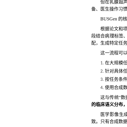
但在乳腺超
备、医生操作习
BUSGen 
根据论文和项目
段结合病理标签、
配，生成特定任
这一流程可
在大规模
1.
针对具体
2.
按任务条
3.
使用合成数
4.
这与传统“
的临床语义分布
医学影像生
致。只有合成数