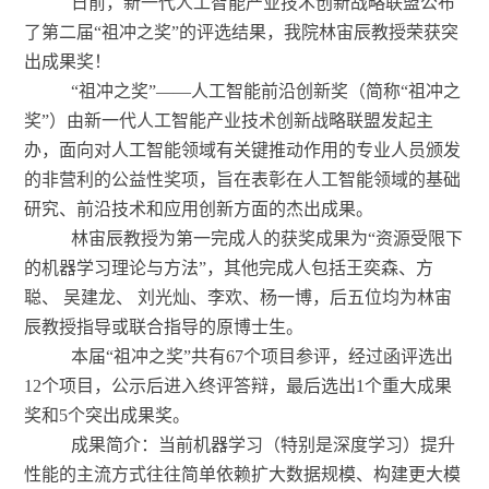
日前，
新一代人工智能产业技术创新战略联盟
公布
了第二届
“祖冲之奖”的评选结果，我院林宙辰教授荣获突
出成果奖！
“祖冲之奖”――人工智能前沿创新奖（简称“祖冲之
奖”）由新一代人工智能产业技术创新战略联盟发起主
办，面向对人工智能领域有关键推动作用的专业人员颁发
的非营利的公益性奖项，旨在表彰在人工智能领域的基础
研究、前沿技术和应用创新方面的杰出成果。
林宙辰教授为第一完成人的获奖成果为
“资源受限下
的机器学习理论与方法”，其他完成人包括王奕森、方
聪、 吴建龙、 刘光灿、李欢、杨一博，后五位均为林宙
辰教授指导或联合指导的原博士生。
本届
“祖冲之奖”共有
67
个项目参评，经过函评选出
1
2
个项目，公示后进入终评答辩，最后选出
1个重大成果
奖和5个
突出成果奖。
成果简介：当前机器学习（特别是深度学习）提升
性能的主流方式往往简单依赖扩大数据规模、构建更大模