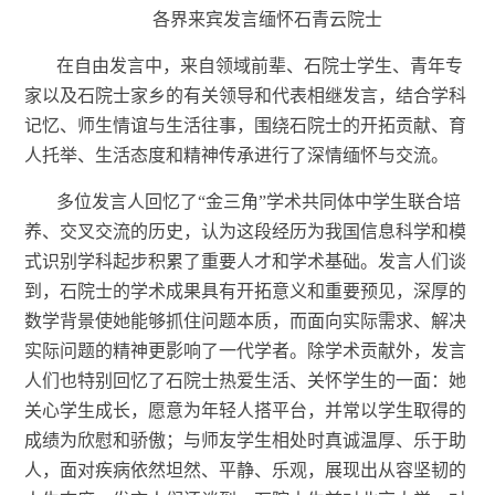
各界来宾发言缅怀石青云院士
在自由发言中，来自领域前辈、石院士学生、青年专
家以及石院士家乡的有关领导和代表相继发言，结合学科
记忆、师生情谊与生活往事，围绕石院士的开拓贡献、育
人托举、生活态度和精神传承进行了深情缅怀与交流。
多位发言人回忆了
“金三角”学术共同体中学生联合培
养、交叉交流的历史，认为这段经历为我国信息科学和模
式识别学科起步积累了重要人才和学术基础。
发言人们
谈
到，石院士的学术成果具有开拓意义和重要预见，深
厚的
数学背景使她能够抓住问题本质，而面向实际需求、解决
实际问题的精神更影响了一代学者。除学术贡献外，发言
人
们
也特别回忆了石院士热爱生活、关怀学生的一面：她
关心学生成长，愿意为年轻人搭平台，并常以学生取得的
成绩为欣慰和骄傲；与师友学生相处时真诚温厚、乐于助
人，面对疾病依然坦然、平静、乐观，展现出从容坚韧的