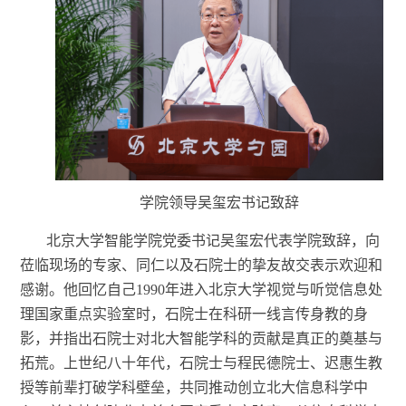
学院领导吴玺宏书记致辞
北京大学智能学院党委书记吴玺宏代表学院致辞，向
莅临现场的专家、同仁以及石院士的挚友故交表示欢迎和
感谢。他回忆自己
1990年进入
北京大学
视觉与听觉信息处
理国家重点实验室时，石院士在科研一线言传身教的身
影，并指出石院士对北大智能学科的贡献是真正的奠基与
拓荒。上世纪八十年代，石院士与程民德
院士
、迟惠生
教
授
等前辈打破学科壁垒，
共同
推动创立北大信息科学中