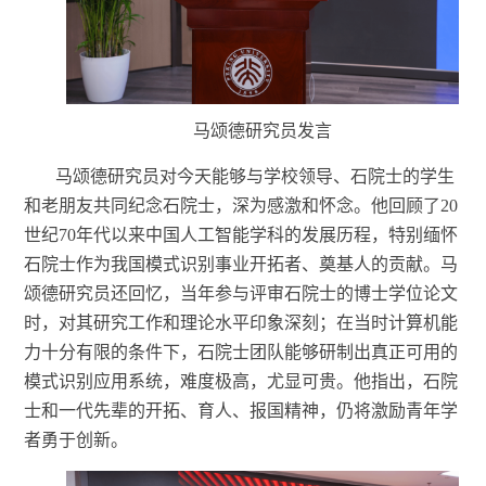
马颂德研究员发言
马颂德研究员
对
今天能够与学校领导、石院士的学生
和老朋友共同纪念石院士，深
为
感激和怀念。他回顾了
20
世纪70年代以来中国人工智能学科的发展历程，特别缅怀
石院士作为我国模式识别事业开拓者、奠基人的贡献。马
颂德研究员还回忆，当年参与评审石院士的博士
学位论文
时，对其研究工作和理论水平印象深刻；在当时计算机能
力十分有限的条件下，石院士团队能够研制出真正可用的
模式识别应用系统，难度极高，尤显可贵。他指出，石院
士和一代先辈的开拓、育人、报国精神，仍将激励青年学
者勇于创新。