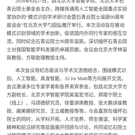
2026年6月27日，由北京大学智能学院、北京大学石
青云院士基金会主办，跨媒体通用人工智能全国重点实验
室协办的“模式识别学术研讨会暨石青云院士诞辰90周年
座谈会”在北京大学勺园弘雅厅举行。本次活动旨在推动
模式识别领域的学术创新，促进国内外同行专家的相互交
流，同时纪念石青云院士90周年诞辰，深切缅怀石青云院
士对我国智能学科发展的卓越贡献。会议由北京大学林宙
辰教授
、方聪助理教授
主持。
本次会议将纪念座谈与学术交流相结合，围绕模式识
别、人工智能、具身智能、
AI for Math等方向展开交流。
会议邀请多位专家学者和各界来宾参会，包括
北京大学
方
方副校长、
北京大学智能学院
吴玺宏书记、郑南宁院士
（线上）、马颂德研究员、徐雷讲席教授、张大鹏
讲座
教
授、阚美娜研究员、王立威教授等
等
。与会嘉宾在缅怀石
院士的同时，从学科开拓、人才培养、师生情谊、科学家
精神和前沿研究等层面展开回顾与讨论，共同追忆石院士