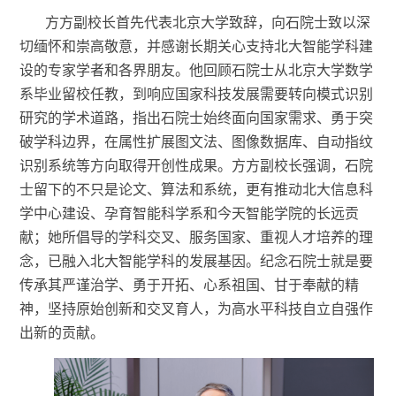
方方副校长
首先
代表北京大学致辞，向石院士致以深
切缅怀和崇高敬意，并感谢长期关心支持北大智能学科建
设的专家学者
和
各界朋友。他回顾石院士从北京大学数学
系毕业留校任教，到响应国家科技发展需要转向模式识别
研究的学术道路，指出石院士始终面向国家需求、勇于突
破学科边界，在属性扩展图文法、图像数据库、自动指纹
识别系统等方向取得开创性成果。方方副校长强调，石院
士留下的不只是论文、算法和系统，更有推动北大信息科
学中心建设、孕育智能科学系和今天智能学院的长远贡
献；她所倡导的学科交叉、服务国家、重视人才培养的理
念，已融入北大智能学科的发展基因。纪念石院士就是要
传承其严谨治学、勇于开拓、心系祖国、甘于奉献的精
神，坚持原始创新和交叉育人，为高水平科技自立自强作
出新的贡献。